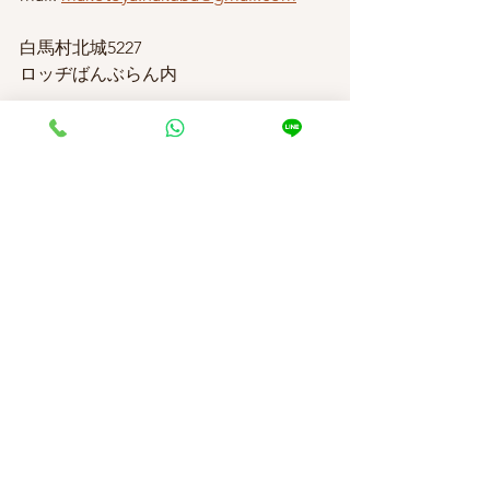
白馬村北城5227
ロッヂばんぶらん内
営業時間 : 10:00~20:00まで(当日の予約
受付は17:30まで) 
その他、不明な点、メニューのお問い
合わせ、 小さいことでも何かご質問等
ございましたらお気軽にお問い合わせ
下さい。 
☆★☆★☆★☆★☆★☆★☆★☆★☆
★☆