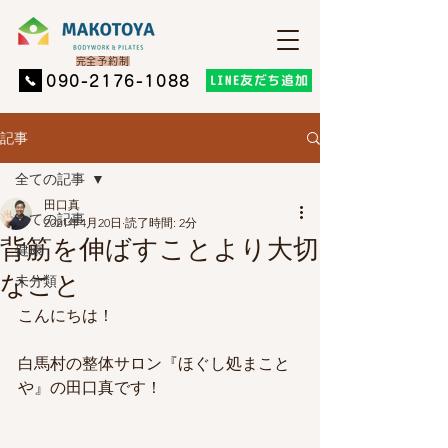
​完全予約制
LINE友だち追加
​090-2176-1088
記事
全ての記事
田口真
全ての記事
2021年4月20日
読了時間: 2分
背筋を伸ばすことより大切
健康
なこと
未分類
こんにちは！
白馬村の整体サロン『ほぐし処まこと
や』の田口真です！