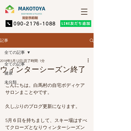
​完全予約制
LINE友だち追加
​090-2176-1088
記事
全ての記事
2018年5月12日
読了時間: 1分
全ての記事
ウィンターシーズン終了
健康
未分類
こんにちは。白馬村の自宅ボディケア
サロンまことやです。
久しぶりのブログ更新になります。
5月６日を持ちまして、スキー場はすべ
てクローズとなりウィンターシーズン