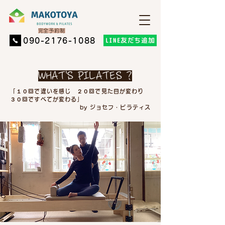
​完全予約制
LINE友だち追加
​090-2176-1088
WHAT'S PILATES ?
「１０回で違いを感じ ２０回で見た目が変わり
３０回ですべてが変わる」
​by ジョセフ・ピラティス