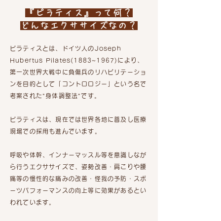
『ピラティス』って何？
​どんなエクササイズなの？
ピラティスとは、ドイツ人のJoseph
Hubertus Pilates(1883~1967)により、
第一次世界大戦中に負傷兵のリハビリテーショ
ンを目的として「コントロロジー」という名で
考案された"身体調整法"です。
ピラティスは、現在では世界各地に普及し医療
現場での採用も進んでいます。
呼吸や体幹、インナーマッスル等を意識しなが
ら行うエクササイズで、姿勢改善・肩こりや腰
痛等の慢性的な痛みの改善・怪我の予防・スポ
ーツパフォーマンスの向上等に効果があるとい
われています。