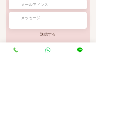
送信する
初めてご来店いただく方は特に不明点が多いと思い
ます。何か不安なことやわからないことなどありま
したら、些細なことでも構いませんのでお気軽にお
問い合わせください。